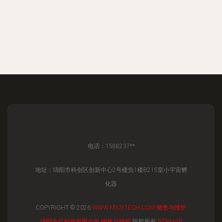
电话：1588237**
地址：绵阳市科创区创新中心2号楼负1楼B215室小宇宙孵
化器
COPYRIGHT © 2026
WWW.MYJYTECH.COM
销售与维护
绵阳金亿科技有限公司
销售与维护
版权所有
SITEMAP