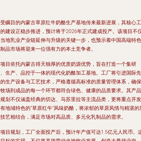
备受瞩目的内蒙古草原红牛奶酪生产基地传来最新进展，其核心
厂的建设正稳步推进，预计将于2026年正式建成投产。该项目不
是当地乳业产业链延伸与升级的关键一步，也预示着中国高端特
乳制品市场将迎来一位强有力的本土竞争者。
该项目依托内蒙古得天独厚的优质奶源优势，旨在打造一个集研
发、生产、品控于一体的现代化奶酪加工基地。工厂将引进国际
进的生产设备与工艺技术，严格遵循高标准的质量管理体系，确
从牧场到成品的每一个环节都符合绿色、健康的品质要求。其产
线规划不仅涵盖经典的切达、马苏里拉等主流品类，更将重点开
具有地域特色的“草原红牛”风味奶酪，将浓郁的草原风情与精湛的
工技艺相结合，满足市场对高品质、多元化乳制品的需求。
据项目规划，工厂全面投产后，预计年产值可达1.5亿元人民币。
一目标的实现，不仅将直接带动当地牧业发展、创造大量就业岗