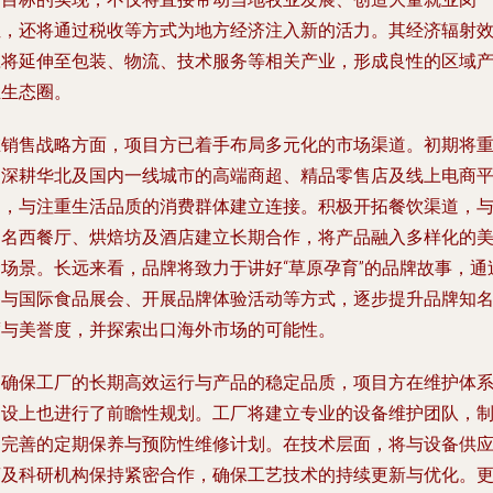
位，还将通过税收等方式为地方经济注入新的活力。其经济辐射
应将延伸至包装、物流、技术服务等相关产业，形成良性的区域
业生态圈。
在销售战略方面，项目方已着手布局多元化的市场渠道。初期将
点深耕华北及国内一线城市的高端商超、精品零售店及线上电商
台，与注重生活品质的消费群体建立连接。积极开拓餐饮渠道，
知名西餐厅、烘焙坊及酒店建立长期合作，将产品融入多样化的
食场景。长远来看，品牌将致力于讲好“草原孕育”的品牌故事，通
参与国际食品展会、开展品牌体验活动等方式，逐步提升品牌知
度与美誉度，并探索出口海外市场的可能性。
为确保工厂的长期高效运行与产品的稳定品质，项目方在维护体
建设上也进行了前瞻性规划。工厂将建立专业的设备维护团队，
定完善的定期保养与预防性维修计划。在技术层面，将与设备供
商及科研机构保持紧密合作，确保工艺技术的持续更新与优化。