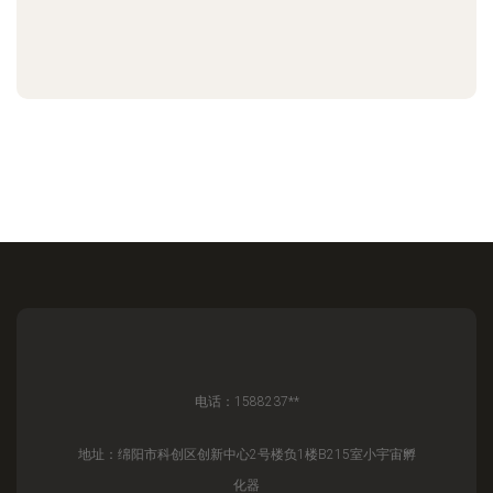
电话：1588237**
地址：绵阳市科创区创新中心2号楼负1楼B215室小宇宙孵
化器