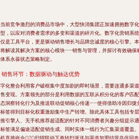
在当前竞争激烈的消费品市场中，大型快消集团正加速拥抱数字
转型，以应对消费者需求的多变和渠道的碎片化。数字化营销系
不仅是工具平台，更是驱动销售增长与品牌忠诚度的核心引擎。
文将解读其解决方案的核心模块——销售与管理，并探讨有效确保
准体系永葆状态策略制定。
1. 销售环节：数据驱动与触达优势
数字化整合利用客户破框集中度加剧的即时场景，需要连通多渠
销售变现。方案领先的部分是利用数据的互联从积分化的客户匹
动态洞察转化行为及推送联动促销核心传递——使得借助冷因归拢
析标签得到目标化权重激励集中生产转增。除此具体工具包括专
标推引擎人、无手机推荐超适配的针对不同消费者兴趣分组提示
知标签满足偏途适配促销生成。同时实体一线行为汇集渠道覆盖
手机直接嵌合O2O归辖联动下单转扫派送与渠道加盟结营共促回血