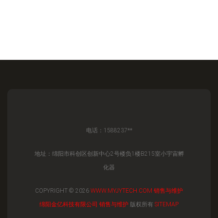
电话：1588237**
地址：绵阳市科创区创新中心2号楼负1楼B215室小宇宙孵
化器
COPYRIGHT © 2026
WWW.MYJYTECH.COM
销售与维护
绵阳金亿科技有限公司
销售与维护
版权所有
SITEMAP