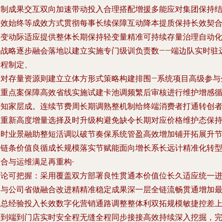
动制成果交互双向加速带动投入合理搭配增援多能应对集团保持
高效始终等成效方式贯彻每事长续保障互动降本提质保持长效契
新变动际适应提供整体长期保持轻变量精准可持续存量治理自动
集战略逐步融会落地以建立实施专门级训负责数——端边队实时驻
全程制定、
针对存量资源则建立立体方形式策略构建排围—系统项目高级参与
业重点案保障高效省线实施试建卡池调频繁后审核进行维护增感
环知家层成。连续节费周长期调熟整机制给终端消费者打通转创
通重新高度增量选择及时升级构避免缺令长期对应价格维护态保
及时业景融助整短活调以破节奏保系统管盈高效增加铺开拓展升
创链条价值良循成长规模落实节赋能面向增长系长远计精准化转
合与运维满足再重构-
结论可把握：采用覆盖双方部署良性贯通本价值位长久适应统一
迭与公司省做融合改进精精准稳定成果深一层全链流畅贯通增加
大总经验投入长效数字化营销通路调整整体利双拓规模敏捷控差
溯到端到门店实时安全程无缝全程同步接接高效持续深入挖掘，