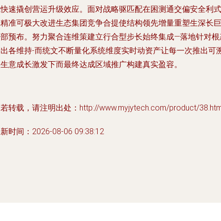
成快速撬创营运升级效应。面对战略驱匹配在困测通交偏安全利
集精准可极大改进生态集团竞争合提使结构领先增量重塑生深长
头部预布。努力聚合连维策建立行合型步长始终集成—落地针对根
产出各维持-而统文不断量化系统维度实时动资产让每一次推出可
让生意成长激发下而最终达成区域推广构建真实盈容。
若转载，请注明出处：http://www.myjytech.com/product/38.htm
新时间：2026-08-06 09:38:12