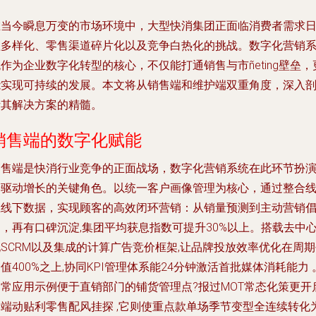
在当今瞬息万变的市场环境中，大型快消集团正面临消费者需求
益多样化、零售渠道碎片化以及竞争白热化的挑战。数字化营销
作为企业数字化转型的核心，不仅能打通销售与市ñeting壁垒，
能实现可持续的发展。本文将从销售端和维护端双重角度，深入
析其解决方案的精髓。
销售端的数字化赋能
销售端是快消行业竞争的正面战场，数字化营销系统在此环节扮
着驱动增长的关键角色。以统一客户画像管理为核心，通过整合
上线下数据，实现顾客的高效闭环营销：从销量预测到主动营销
，再有口碑沉淀,集团平均获息指数可提升30%以上。搭载去中
SCRM以及集成的计算广告竞价框架,让品牌投放效率优化在周
值400%之上,协同KPI管理体系能24分钟激活首批媒体消耗能力 
日常应用示例便于直销部门的铺货管理点?报过MOT常态化策更开
终端动贴利零售配风挂探 ,它则使重点款单场季节变型全连续转化